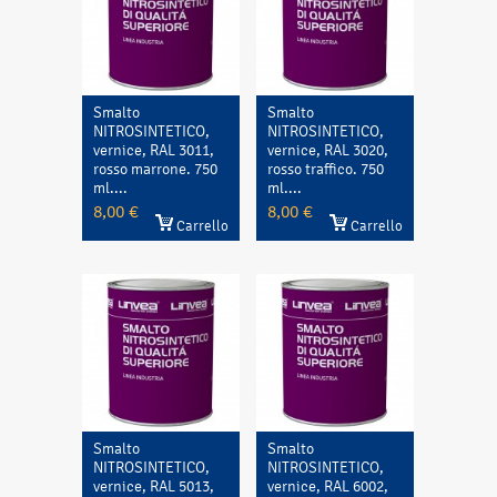
Smalto
Smalto
NITROSINTETICO,
NITROSINTETICO,
vernice, RAL 3011,
vernice, RAL 3020,
rosso marrone. 750
rosso traffico. 750
ml....
ml....
8,00 €
8,00 €
Carrello
Carrello
Smalto
Smalto
NITROSINTETICO,
NITROSINTETICO,
vernice, RAL 5013,
vernice, RAL 6002,