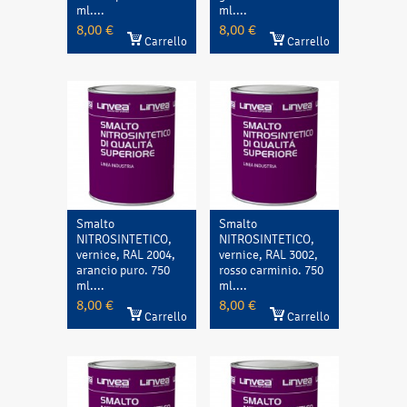
ml....
ml....
8,00 €
8,00 €
Carrello
Carrello
Smalto
Smalto
NITROSINTETICO,
NITROSINTETICO,
vernice, RAL 2004,
vernice, RAL 3002,
arancio puro. 750
rosso carminio. 750
ml....
ml....
8,00 €
8,00 €
Carrello
Carrello