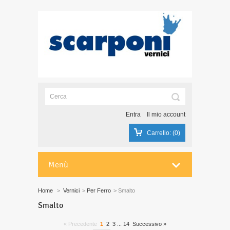
Entra
Il mio account
Carrello:
(0)
Menù
Home
>
Vernici
>
Per Ferro
>
Smalto
Smalto
« Precedente
1
2
3
...
14
Successivo »