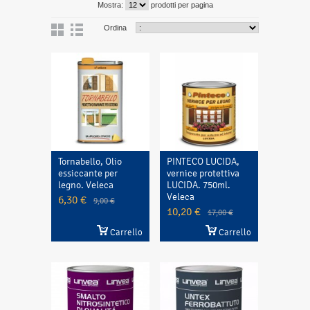
Mostra:
prodotti per pagina
Ordina
Tornabello, Olio
PINTECO LUCIDA,
essiccante per
vernice protettiva
legno. Veleca
LUCIDA. 750ml.
Veleca
6,30 €
9,00 €
10,20 €
17,00 €
Carrello
Carrello