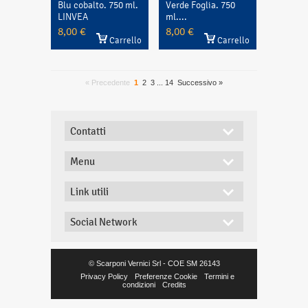
Blu cobalto. 750 ml.
Verde Foglia. 750
LINVEA
ml....
8,00 €
8,00 €
Carrello
Carrello
« Precedente
1
2
3
...
14
Successivo »
Contatti
Menu
Link utili
Social Network
© Scarponi Vernici Srl - COE SM 26143
Privacy Policy
Preferenze Cookie
Termini e
condizioni
Credits