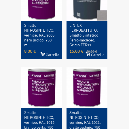
Smalto
LINTEX
NITROSINTETICO,
FERROBATTUTO,
vernice, RAL 9005,
Smalto Sintetico
nero lucido. 750
Ferro-micaceo.
ml....
Grigio FER11...
8,00 €
15,00 €
29,90 €
Carrello
Carrello
Smalto
Smalto
NITROSINTETICO,
NITROSINTETICO,
vernice, RAL 1013,
vernice, RAL 1021,
bianco perla. 750
giallo cadmio. 750