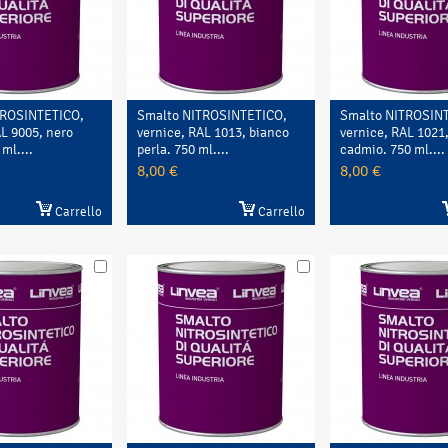
TROSINTETICO,
Smalto NITROSINTETICO,
Smalto NITROSIN
AL 9005, nero
vernice, RAL 1013, bianco
vernice, RAL 1021,
ml....
perla. 750 ml....
cadmio. 750 ml....
8,00 €
8,00 €
Carrello
Carrello