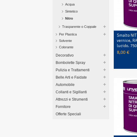
Acqua
Sintetico
Nitro
Trasparente o Coppale
Per Plastica
Smalto NI
vernice, R
Solvente
lucido. 750 
Colorante
8,00 €
Decorativo
Bombolette Spray
Pulizia e Trattamenti
Belle Arti e Faidate
Automobile
Collanti e Sigillanti
Attrezzi e Strumenti
Fornitore
Offerte Speciali