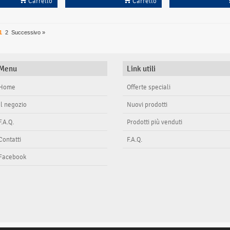
Carrello
Carrello
1
2
Successivo »
Menu
Link utili
Home
Offerte speciali
Il negozio
Nuovi prodotti
F.A.Q.
Prodotti più venduti
Contatti
F.A.Q.
Facebook