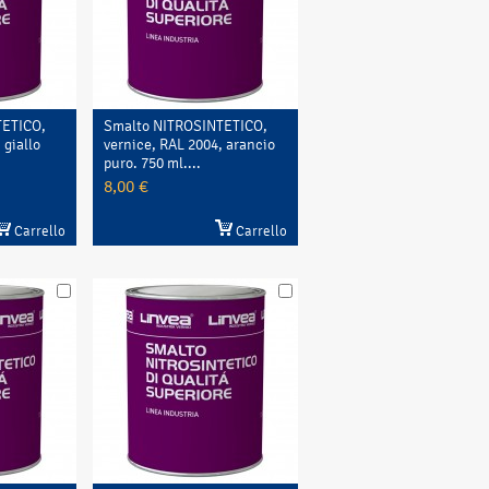
TETICO,
Smalto NITROSINTETICO,
 giallo
vernice, RAL 2004, arancio
puro. 750 ml....
8,00 €
Carrello
Carrello