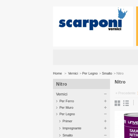
Home
>
Vernici
>
Per Legno
>
Smalto
>
Nitro
Nitro
Nitro
« Precedente
Vernici
Per Ferro
Per Muro
Per Legno
Primer
Impregnante
Smalto