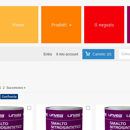
Home
Prodotti
»
Il negozio
Entra
Il mio account
Carrello:
(0)
1
2
Successivo »