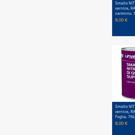
Smalto NI
vernice, RA
carminio. 7
8,00 €
Smalto NI
vernice, R
Foglia. 750 
8,00 €