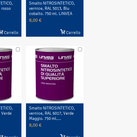
TETICO,
Smalto NITROSINTETICO,
 rosso
vernice, RAL 5013, Blu
cobalto. 750 ml. LINVEA
8,00 €
Carrello
Carrello
TETICO,
Smalto NITROSINTETICO,
, Verde
vernice, RAL 6017, Verde
Maggio. 750 ml....
8,00 €