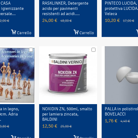
 CASA
RASKLINKER, Detergente
PINTECO LUCIDA, 
 igienizzante
acido per pavimenti
protettiva LUCIDA
ersale...
resistenti ad acidi....
Veleca
24,00 €
10,20 €
2,00 €
48,00 €
17,00 €
Carrello
Carrello
a in legno,
NOXIDIN ZN, 500ml, smalto
PALLA in polistiro
0cm. Adria
per lamiera zincata,
BOVELACCI
.
BALDINI
1,76 €
4,40 €
12,50 €
9,80 €
25,00 €