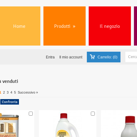
Home
Prodotti
»
Il negozio
Entra
Il mio account
Carrello:
(0)
ù venduti
1
2
3
4
5
Successivo »