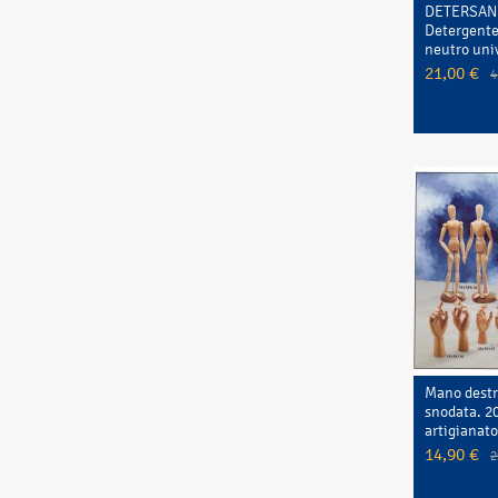
DETERSAN
Detergente
neutro univ
21,00 €
4
Mano destr
snodata. 2
artigianato
14,90 €
2