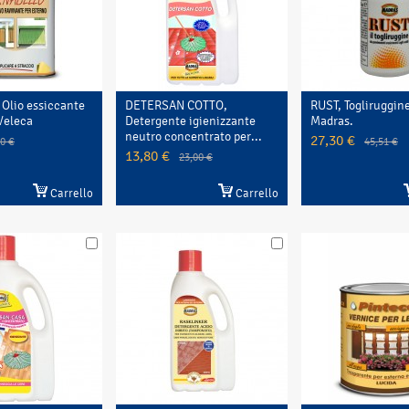
 Olio essiccante
DETERSAN COTTO,
RUST, Togliruggine
Veleca
Detergente igienizzante
Madras.
neutro concentrato per...
27,30 €
00 €
45,51 €
13,80 €
23,00 €
Carrello
Carrello