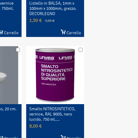
vernice
Listello in BALSA, 1mm x
. 750ml.
100mm x 1000mm, grezzo.
DECORLEGNO
1,50 €
3,00 €
Carrello
Carrello
lo, 20 cm.
Smalto NITROSINTETICO,
vernice, RAL 9005, nero
lucido. 750 ml....
8,00 €