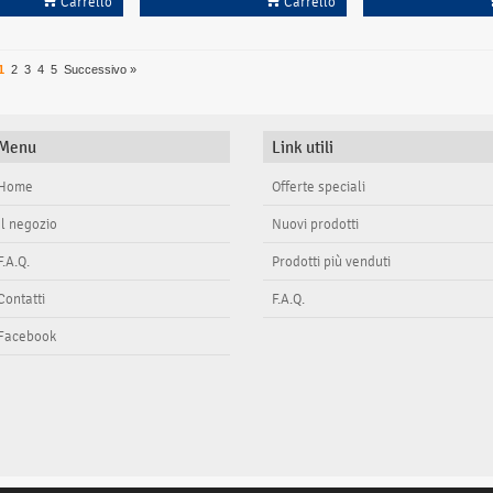
Carrello
Carrello
1
2
3
4
5
Successivo »
Menu
Link utili
Home
Offerte speciali
Il negozio
Nuovi prodotti
F.A.Q.
Prodotti più venduti
Contatti
F.A.Q.
Facebook