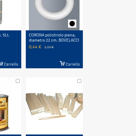
. 5Lt.
CORONA polistirolo piena,
diametro 22 cm. BOVELACCI
0,44 €
1,10 €
Carrello
Carrello