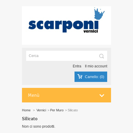
Entra
Il mio account
Carrello:
(0)
Menù
Home
>
Vernici
>
Per Muro
>
Silicato
Silicato
Non ci sono prodotti.