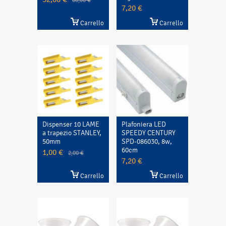
80,00 €
7,20 €
Carrello
Carrello
Dispenser 10 LAME
Plafoniera LED
a trapezio STANLEY,
SPEEDY CENTURY
50mm
SPD-086030, 8w,
60cm
1,00 €
2,00 €
7,20 €
Carrello
Carrello