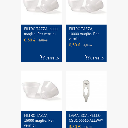
FILTRO TAZZA, 5000
FILTRO TAZZA,
maglie. Per vernici
10000 maglie. Per
vernici
0,50 €
1,00 €
0,50 €
1,00 €
Carrello
Carrello
FILTRO TAZZA,
LAMA, SCALPELLO
15000 maglie. Per
CSB1 06610 ALLWAY
vernici
3,30 €
6,60 €