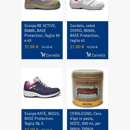
Scarpa BE ACTIVE,
Sandalo, sabot
B0885, BASE
OSMIO, B0505,
Protection, Taglia 39
BASE Protection,
e 45
taglia 41
37,60 €
27,60 €
94,00 €
69,00 €
Carrello
Carrello
Scarpa KATE, B0323,
CERALEGNO, Cera
BASE Protection,
d'api in pasta,
Taglia 38, 5
NOCE, 500 ml, per
legno. Veleca
32,00 €