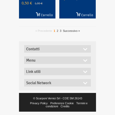
0,50 €
1,00 €
Carrello
Carrello
« Precedente
1
2
3
Successivo »
Contatti
Menu
Link utili
Social Network
© Scarponi Vernici Srl - COE SM 26143
Privacy Policy
Preferenze Cookie
Termini e
condizioni
Credits