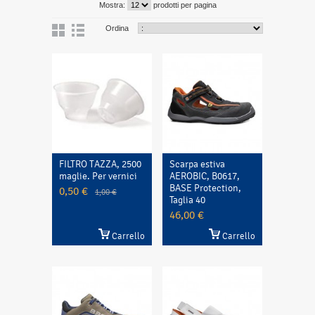
Mostra:
prodotti per pagina
Ordina
FILTRO TAZZA, 2500
Scarpa estiva
maglie. Per vernici
AEROBIC, B0617,
BASE Protection,
0,50 €
1,00 €
Taglia 40
46,00 €
Carrello
Carrello