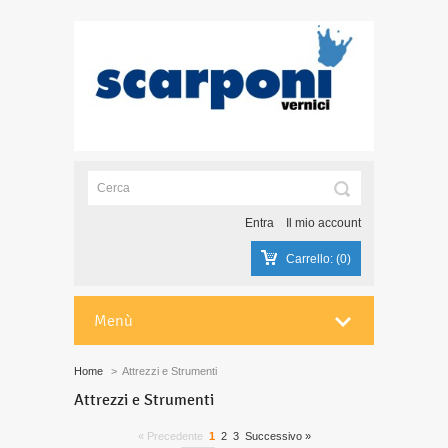
Entra
Il mio account
Carrello:
(0)
Menù
Home
>
Attrezzi e Strumenti
Attrezzi e Strumenti
« Precedente
1
2
3
Successivo »