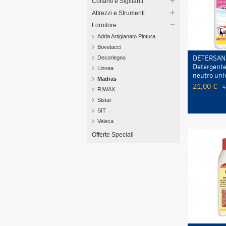
Collanti e Sigillanti
Attrezzi e Strumenti
Fornitore
Adria Artigianato Pintura
Bovelacci
DETERSAN
Decorlegno
Detergente
Linvea
neutro univ
Madras
21,00 €
4
RIWAX
Sistar
SIT
Veleca
Offerte Speciali