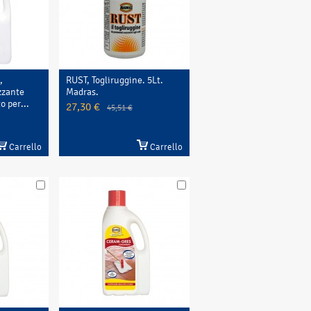
,
RUST, Togliruggine. 5Lt.
zzante
Madras.
 per...
27,30 €
45,51 €
Carrello
Carrello