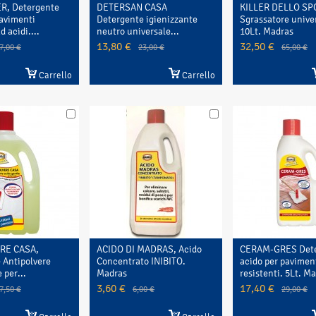
R, Detergente
DETERSAN CASA
KILLER DELLO SP
pavimenti
Detergente igienizzante
Sgrassatore unive
d acidi....
neutro universale...
10Lt. Madras
13,80 €
32,50 €
7,00 €
23,00 €
65,00 €
Carrello
Carrello
RE CASA,
ACIDO DI MADRAS, Acido
CERAM-GRES Dete
 Antipolvere
Concentrato INIBITO.
acido per pavimen
 per...
Madras
resistenti. 5Lt. M
3,60 €
17,40 €
7,50 €
6,00 €
29,00 €