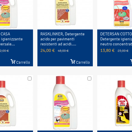
 CASA
RASKLINKER, Detergente
DETERSAN COTTO
 igienizzante
acido per pavimenti
Detergente igieni
ersale...
resistenti ad acidi....
neutro concentrato
24,00 €
13,80 €
2,00 €
48,00 €
23,00 €
Carrello
Carrello