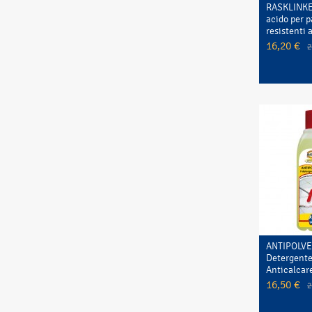
RASKLINKE
acido per 
resistenti a
16,20 €
2
ANTIPOLVE
Detergente
Anticalcare
16,50 €
2