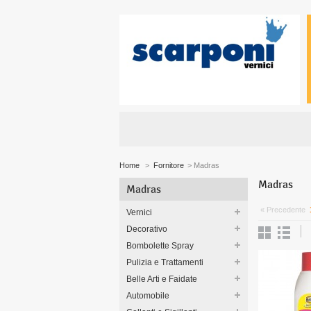
Home
>
Fornitore
>
Madras
Madras
Madras
« Precedente
Vernici
Decorativo
Bombolette Spray
Pulizia e Trattamenti
Belle Arti e Faidate
Automobile