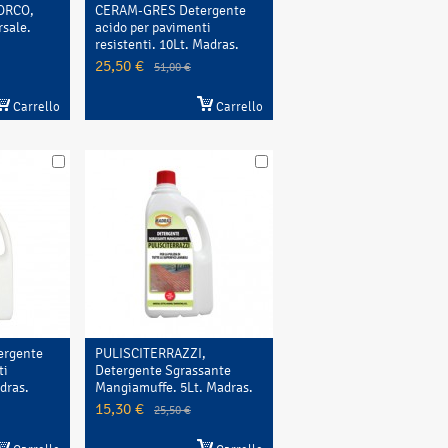
ORCO,
CERAM-GRES Detergente
rsale.
acido per pavimenti
resistenti. 10Lt. Madras.
25,50 €
51,00 €
Carrello
Carrello
rgente
PULISCITERRAZZI,
ti
Detergente Sgrassante
adras.
Mangiamuffe. 5Lt. Madras.
15,30 €
25,50 €