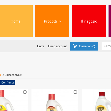
Home
Prodotti
»
Il negozio
Entra
Il mio account
Carrello:
(0)
1
2
Successivo »