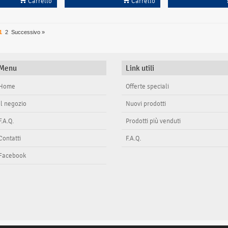
Carrello
Carrello
1
2
Successivo »
Menu
Link utili
Home
Offerte speciali
Il negozio
Nuovi prodotti
F.A.Q.
Prodotti più venduti
Contatti
F.A.Q.
Facebook