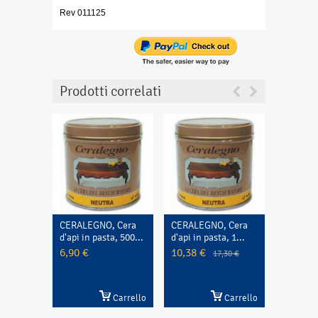
Rev 011125
Prodotti correlati
CERALEGNO, Cera
CERALEGNO, Cera
Dispens
d'api in pasta, 500...
d'api in pasta, 1...
a trapezi
6,90 €
10,38 €
1,00 €
17,30 €
Carrello
Carrello