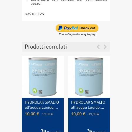
pezzo.
Rev 011125
Prodotti correlati
HYDROLAK SMALTO
HYDROLAK SMALTO
CARTON
all'acqua Lucido,...
all'acqua Lucido,...
quadrato
per...
10,00 €
10,00 €
19,90 €
19,90 €
4,10 €