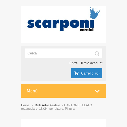
Entra
Il mio account
Carrello:
(0)
Menù
Home
>
Belle Arti e Faidate
>
CARTONE TELATO
rettangolare, 18x24, per pittore. Pintura.