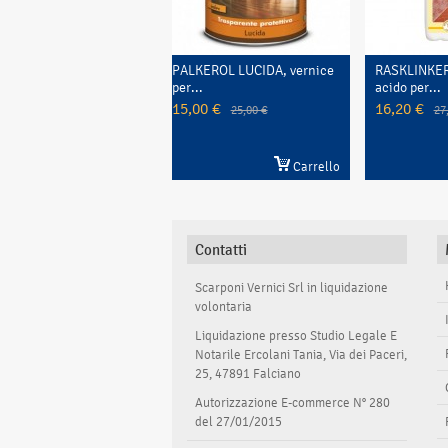
RASKLINKER, Detergente
DETERSAN
acido per...
Detergente
16,20 €
13,80 €
27,00 €
Carrello
Contatti
Scarponi Vernici Srl in liquidazione
volontaria
Liquidazione presso Studio Legale E
Notarile Ercolani Tania, Via dei Paceri,
25, 47891 Falciano
Autorizzazione E-commerce N° 280
del 27/01/2015