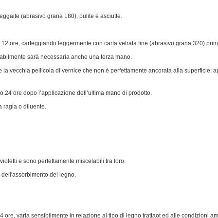
rteggaite (abrasivo grana 180), pulite e asciutte.
i 12 ore, carteggiando leggermente con carta vetrata fine (abrasivo grana 320) prim
babilmente sarà necessaria anche una terza mano.
e la vecchia pellicola di vernice che non è perfettamente ancorata alla superficie; 
tto 24 ore dopo l’applicazione dell’ultima mano di prodotto.
a ragia o diluente.
avioletti e sono perfettamente miscelabili tra loro.
dell'assorbimento del legno.
4 ore, varia sensibilmente in relazione al tipo di legno trattaot ed alle condizioni a