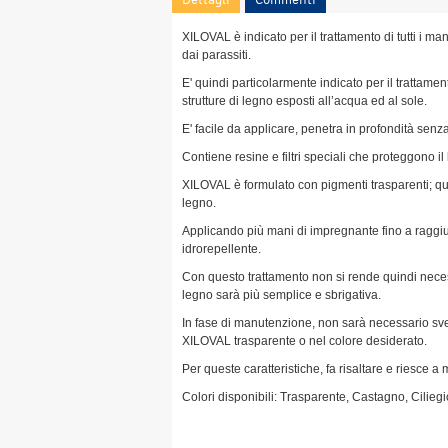
XILOVAL è indicato per il trattamento di tutti i ma
dai parassiti.
E' quindi particolarmente indicato per il trattamento
strutture di legno esposti all’acqua ed al sole.
E' facile da applicare, penetra in profondità senz
Contiene resine e filtri speciali che proteggono i
XILOVAL è formulato con pigmenti trasparenti; que
legno.
Applicando più mani di impregnante fino a raggiun
idrorepellente.
Con questo trattamento non si rende quindi necessa
legno sarà più semplice e sbrigativa.
In fase di manutenzione, non sarà necessario sver
XILOVAL trasparente o nel colore desiderato.
Per queste caratteristiche, fa risaltare e riesce 
Colori disponibili: Trasparente, Castagno, Cili