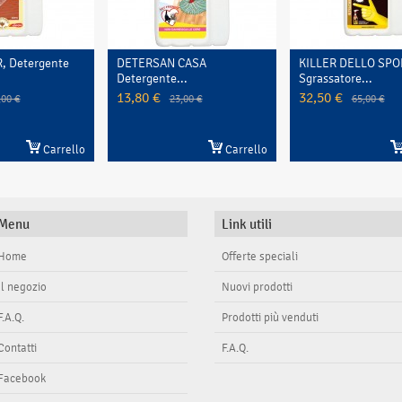
 CASA
KILLER DELLO SPORCO,
LAVALUCIDA, Prote
...
Sgrassatore...
25,50 €
51,00 €
32,50 €
23,00 €
65,00 €
Carrello
Carrello
Menu
Link utili
Home
Offerte speciali
Il negozio
Nuovi prodotti
F.A.Q.
Prodotti più venduti
Contatti
F.A.Q.
Facebook