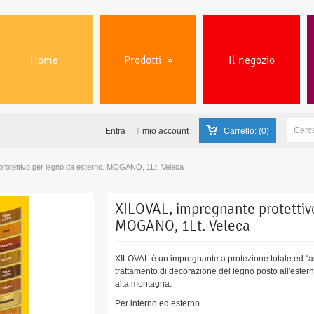
Home
Prodotti
»
Il negozio
Entra
Il mio account
Carrello:
(0)
rotettivo per legno da esterno. MOGANO, 1Lt. Veleca
XILOVAL, impregnante protettivo
MOGANO, 1Lt. Veleca
XILOVAL è un impregnante a protezione totale ed "as
trattamento di decorazione del legno posto all'estern
alta montagna.
Per interno ed esterno