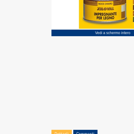
Vedi a schermo intero
Dettagli
Commenti