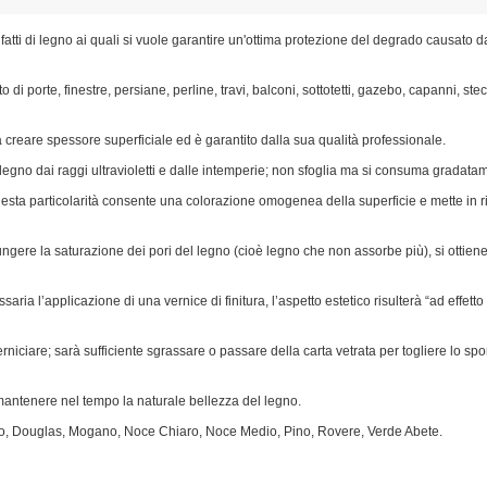
nfatti di legno ai quali si vuole garantire un'ottima protezione del degrado causato da
 di porte, finestre, persiane, perline, travi, balconi, sottotetti, gazebo, capanni, stecca
a creare spessore superficiale ed è garantito dalla sua qualità professionale.
l legno dai raggi ultravioletti e dalle intemperie; non sfoglia ma si consuma gradat
sta particolarità consente una colorazione omogenea della superficie e mette in risa
gere la saturazione dei pori del legno (cioè legno che non assorbe più), si ottiene
ria l’applicazione di una vernice di finitura, l’aspetto estetico risulterà “ad effet
niciare; sarà sufficiente sgrassare o passare della carta vetrata per togliere lo spo
a mantenere nel tempo la naturale bellezza del legno.
egio, Douglas, Mogano, Noce Chiaro, Noce Medio, Pino, Rovere, Verde Abete.