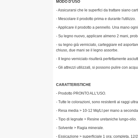
MODO D'USO
- Assicurarsi che le superfici da trattare siano ca
- Mescolare il prodotto prima e durante l'utilizzo.
- Applicare il prodotto a pennello. Una mano ogn
- Su legno nuovo, applicare almeno 2 mani, pro
- su legno già verniciato, carteggiare ed asportar
chiuso, due mani se il legno assorbe.
- Il legno verniciato risulterà perfettamente asciu
- Gli attrezzi utilizzati, si possono pulire con acqu
CARATTERISTICHE
- Prodotto PRONTO ALL'USO.
- Tutte le colorazioni, sono resistenti ai raggi ultr
- Resa media > 10-12 Mq/Lt per mano a seconda 
- Tipo di legnate > Resine uretaniche lungo-olio.
- Solvente > Ragia minerale.
- Essicazione > superficiale 1 ora; completa, 12/2